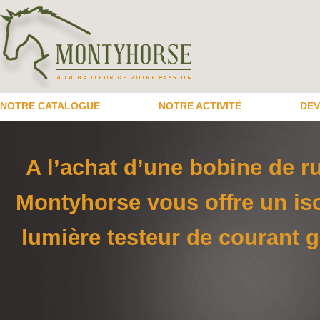
NOTRE CATALOGUE
NOTRE ACTIVITÉ
DEV
A l’achat d’une bobine de r
Montyhorse vous offre un is
lumière testeur de courant gr